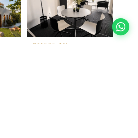
WORKSPACE-PRO
Bureau cosy • angle vitré route de Bâle
Colmar Sud
128 m²
440 €
15 m²
✦ DÉFISCALISATION JEANBRUN