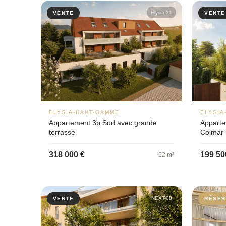
Elysia-21
VENTE
VENTE
ELYSIA-HAUT-GAMME
ELYSIA
Appartement 3p Sud avec grande
Apparte
terrasse
Colmar 
318 000 €
199 50
62 m²
NEXT-08
VENTE
RÉSER