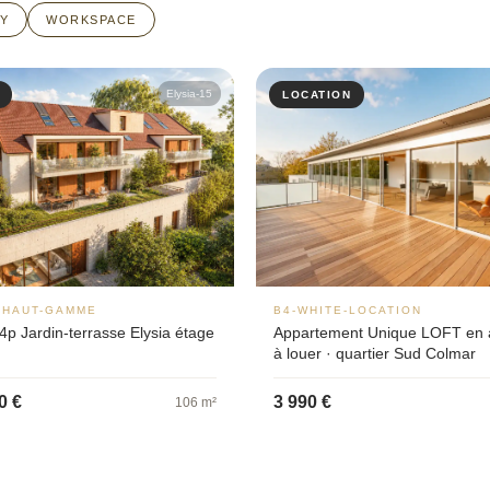
Y
WORKSPACE
Elysia-15
LOCATION
-HAUT-GAMME
B4-WHITE-LOCATION
4p Jardin-terrasse Elysia étage
Appartement Unique LOFT en a
à louer · quartier Sud Colmar
0 €
3 990 €
106 m²