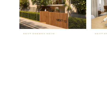
NEXT-ENERGY-NEUF
NEXT-E
Appartement 2/3 pièces Colmar
Apparte
Maraîchers
325 00
294 250 €
59 m²
✦ AVANTAGES DU NEUF
✦ GAR