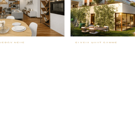
NERGY-NEUF
ELYSIA-HAUT-GAMME
ment 3 pièces Sud
Appartement-villa Jardin Elysia
0 €
699 000 €
70 m²
ANTIES CONSTRUCTEUR
✦ FRAIS DE NOTAIRE RÉDUITS
PRENDRE RENDEZ-VOUS →