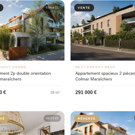
Elysia-22
VENTE
-HAUT-GAMME
NEXT-ENERGY-NEUF
ment 2p double orientation
Appartement spacieux 2 pièce
maraîchers
Colmar Maraîchers
0 €
291 000 €
39 m²
NEXT-03
VÉ
RÉSERVÉ