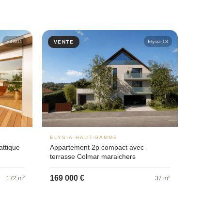
B4W15
Elysia-13
VENTE
ELYSIA-HAUT-GAMME
ttique
Appartement 2p compact avec
terrasse Colmar maraichers
169 000 €
172 m²
37 m²