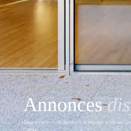
CATALOGUE EXCLUSIF · COLMAR
Annonces
di
Appartements neufs, locations de prestige et bureaux pr
Colmar.