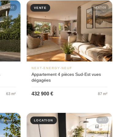
NEXT-07
NEXT-09
VENTE
NEXT-ENERGY-NEUF
s
Appartement 4 pièces Sud-Est vues
dégagées
432 900 €
63 m²
87 m²
Elysia-01
W-77
LOCATION