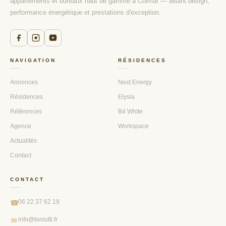
appartements et bureaux haut de gamme à Colmar — alliant design,
performance énergétique et prestations d'exception.
NAVIGATION
RÉSIDENCES
Annonces
Next Energy
Résidences
Elysia
Références
B4 White
Agence
Workspace
Actualités
Contact
CONTACT
06 22 37 62 19
☎
info@toniutti.fr
✉