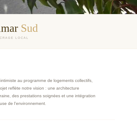
lmar
Sud
CRAGE LOCAL
a intimiste au programme de logements collectifs,
jet reflète notre vision : une architecture
2021 · COLMAR MARAÎCHERS
aine, des prestations soignées et une intégration
NW
2018 · COLMAR MARAÎCHERS
use de l'environnement.
Nexus
2016 · 142 ROUTE DE BÂLE
Workspace
2013 · COLMAR MARAÎCHERS SUD
Aphélie
2010 · COLMAR MARAÎCHERS
Villas du Bois