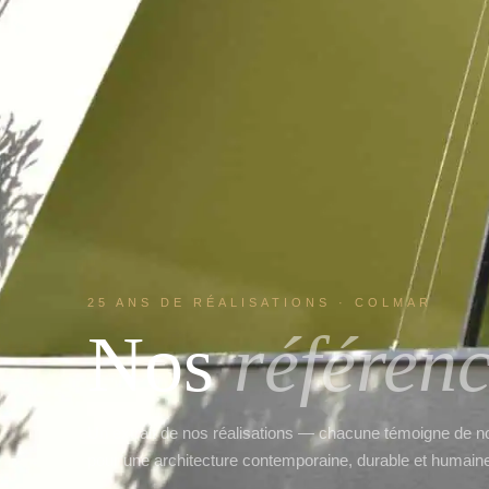
25 ANS DE RÉALISATIONS · COLMAR
Nos
référen
Un extrait de nos réalisations — chacune témoigne de 
pour une architecture contemporaine, durable et humain