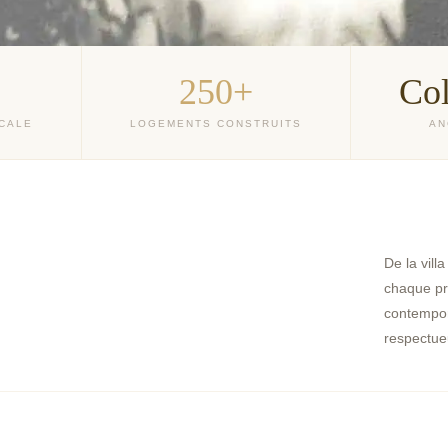
s
250+
Co
CALE
LOGEMENTS CONSTRUITS
AN
De la vill
chaque pro
2022 · COLMAR SUD
contempor
B White
2019 · COLMAR MARAÎCHERS SUD
respectue
Gold
2017 · COLMAR MARAÎCHERS
Cybele
2015 · WINTZENHEIM CENTRE
La Scala
2011 · COLMAR MARAÎCHERS
Hestia
1999 · COLMAR MARAÎCHERS
Le Volney