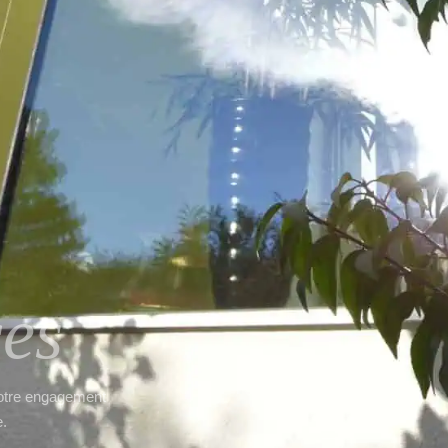
ces
notre engagement
e.