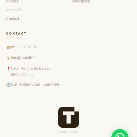
Agence
Workspace
Actualités
Contact
CONTACT
06 22 37 62 19
☎
info@toniutti.fr
✉
5 rue Honoré de Balzac
68000 Colmar
Sur rendez-vous · Lun–Ven
2000–2026