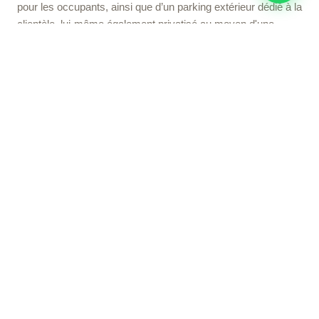
pour les occupants, ainsi que d’un parking extérieur dédié à la
clientèle, lui-même également privatisé au moyen d'une
barrière automatique.
Les espaces communs intérieurs larges et baignés de
lumière, offrent des zones d’attente aménagées et décorées
avec soin.
Les sanitaires, élégants et parfaitement équipés, sont
également disponibles en commun pour hommes et femmes,
assurant un cadre professionnel et accueillant à chaque
instant.
de 15 à
PMR
200m2
ACCESSIBILITÉ
TYPOLOGIE