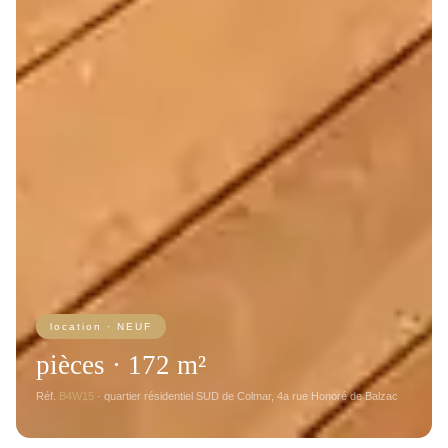
location · NEUF
pièces · 172 m²
Réf.
B4W15
·
quartier résidentiel SUD de Colmar, 4a rue Honoré de Balzac