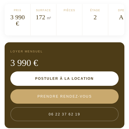
PRIX
SURFACE
PIÈCES
ÉTAGE
DPE
3 990
172
2
A
m²
€
LOYER MENSUEL
3 990 €
POSTULER À LA LOCATION
PRENDRE RENDEZ-VOUS
06 22 37 62 19